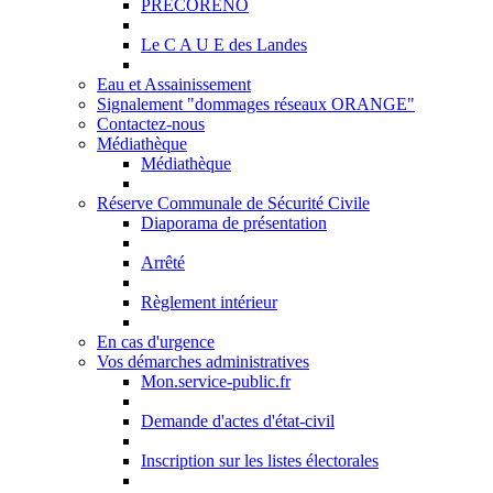
PRECORENO
Le C A U E des Landes
Eau et Assainissement
Signalement "dommages réseaux ORANGE"
Contactez-nous
Médiathèque
Médiathèque
Réserve Communale de Sécurité Civile
Diaporama de présentation
Arrêté
Règlement intérieur
En cas d'urgence
Vos démarches administratives
Mon.service-public.fr
Demande d'actes d'état-civil
Inscription sur les listes électorales