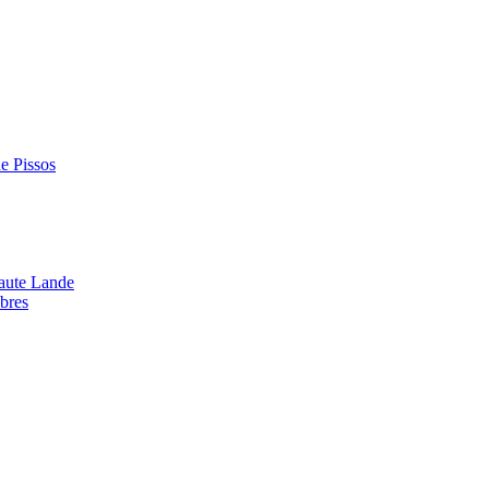
de Pissos
aute Lande
bres