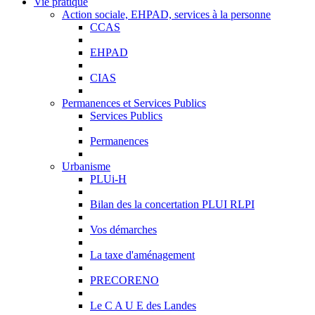
Vie pratique
Action sociale, EHPAD, services à la personne
CCAS
EHPAD
CIAS
Permanences et Services Publics
Services Publics
Permanences
Urbanisme
PLUi-H
Bilan des la concertation PLUI RLPI
Vos démarches
La taxe d'aménagement
PRECORENO
Le C A U E des Landes