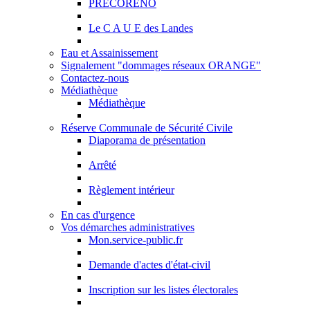
PRECORENO
Le C A U E des Landes
Eau et Assainissement
Signalement "dommages réseaux ORANGE"
Contactez-nous
Médiathèque
Médiathèque
Réserve Communale de Sécurité Civile
Diaporama de présentation
Arrêté
Règlement intérieur
En cas d'urgence
Vos démarches administratives
Mon.service-public.fr
Demande d'actes d'état-civil
Inscription sur les listes électorales